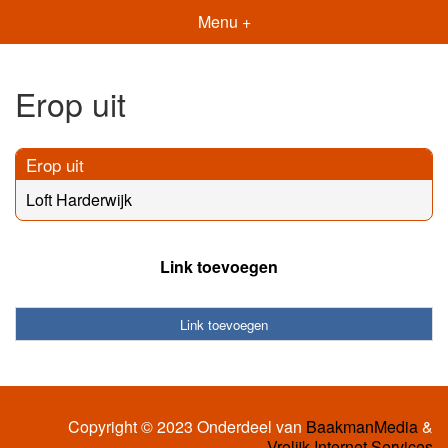
Menu +
Erop uit
Erop uit
Loft Harderwijk
Link toevoegen
Link toevoegen
Copyright © 2023 Onderdeel van
BaakmanMedia
&
Vrolijk Internet Services