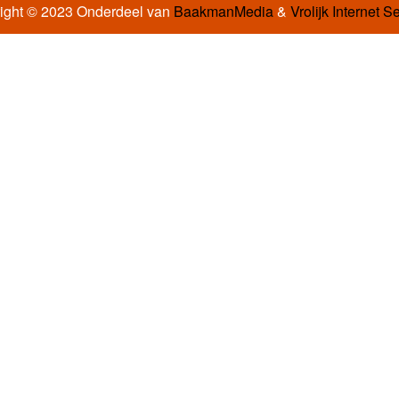
ight © 2023 Onderdeel van
BaakmanMedia
&
Vrolijk Internet S