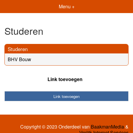
Menu +
Studeren
Studeren
BHV Bouw
Link toevoegen
Link toevoegen
Copyright © 2023 Onderdeel van
BaakmanMedia
&
Vrolijk Internet Services